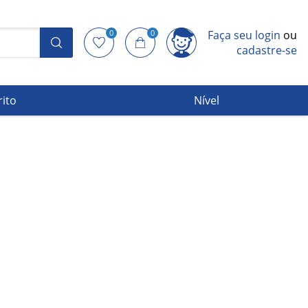
0
0
Faça seu login
ou
cadastre-se
rito
Nível