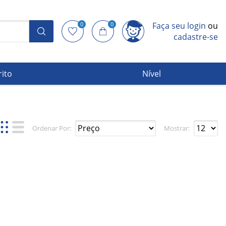
0
0
Faça seu login
ou
cadastre-se
rito
Nível
Ordenar Por:
Mostrar: