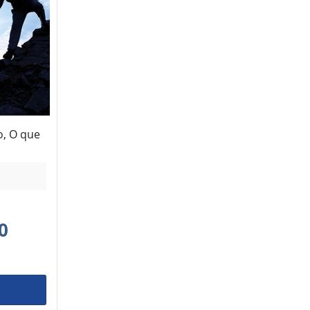
o, O que
0