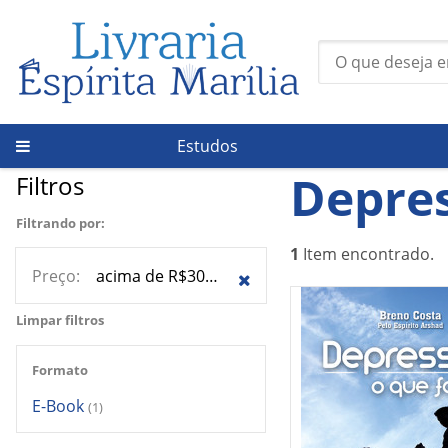
Estudos
Página Inicial
/
Temas
/
Depressão
Depre
Filtros
Filtrando por:
1
Item encontrado.
Preço:
acima de R$30,00
Limpar filtros
Formato
E-Book
(1)