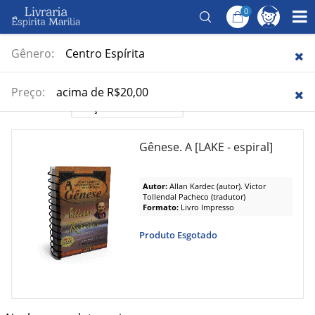
0
Página Inicial
/
Estudos
/
Estudo do Mundo Físico
Estudo do Mundo Físico
Gênero:
Centro Espírita
1
Item encontrado.
Preço:
acima de R$20,00
Ordenar Por:
Gênese. A [LAKE - espiral]
Autor:
Allan Kardec (autor). Victor
Tollendal Pacheco (tradutor)
Formato:
Livro Impresso
Produto Esgotado