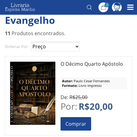
0
Página Inicial
/
Temas
/
Evangelho
Evangelho
11
Produtos encontrados.
Ordenar Por:
O Décimo Quarto Apóstolo
Autor:
Paulo Cesar Fernandes
Formato:
Livro Impresso
De:
R$25,00
Por:
R$20,00
Comprar