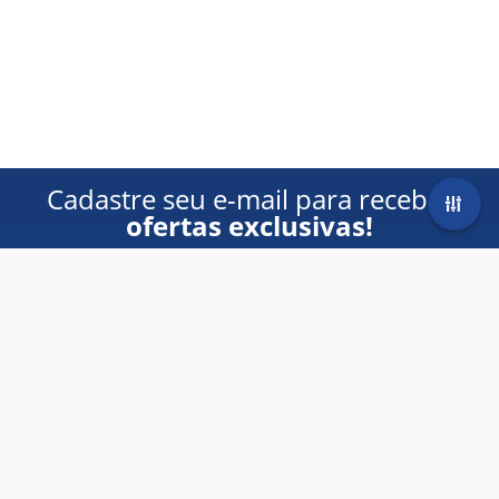
Cadastre seu e-mail para receber
ofertas exclusivas!
Formato
Homem
Mulher
E-Book
(1)
Livro Impresso
(4)
Gênero
Cadastrar
Auto-Ajuda
(4)