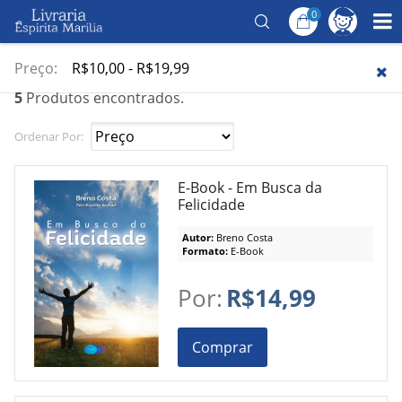
0
Página Inicial
/
Temas
/
Reforma íntima
Reforma íntima
Preço:
R$10,00 - R$19,99
5
Produtos encontrados.
Ordenar Por:
E-Book - Em Busca da
Felicidade
Autor:
Breno Costa
Formato:
E-Book
Por:
R$14,99
Comprar