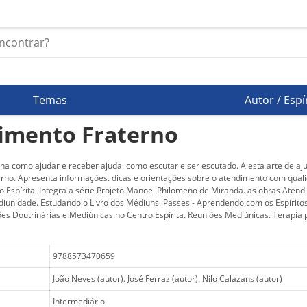
Temas
Autor / Espí
imento Fraterno
ina como ajudar e receber ajuda. como escutar e ser escutado. A esta arte de 
rno. Apresenta informações. dicas e orientações sobre o atendimento com qual
 Espírita. Integra a série Projeto Manoel Philomeno de Miranda. as obras Atend
iunidade. Estudando o Livro dos Médiuns. Passes - Aprendendo com os Espíritos
es Doutrinárias e Mediúnicas no Centro Espírita. Reuniões Mediúnicas. Terapia 
9788573470659
João Neves (autor). José Ferraz (autor). Nilo Calazans (autor)
Intermediário