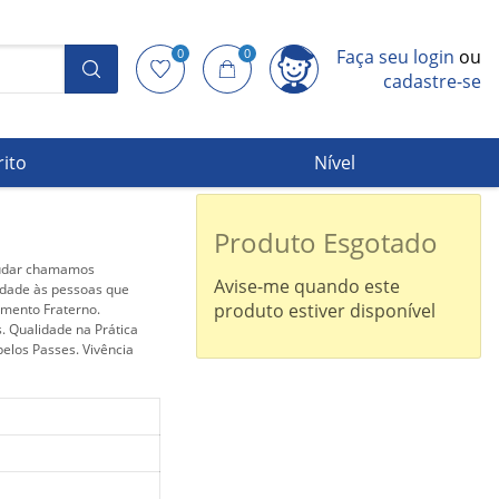
0
0
Faça seu login
ou
cadastre-se
rito
Nível
Produto Esgotado
ajudar chamamos
Avise-me quando este
idade às pessoas que
produto estiver disponível
imento Fraterno.
. Qualidade na Prática
pelos Passes. Vivência