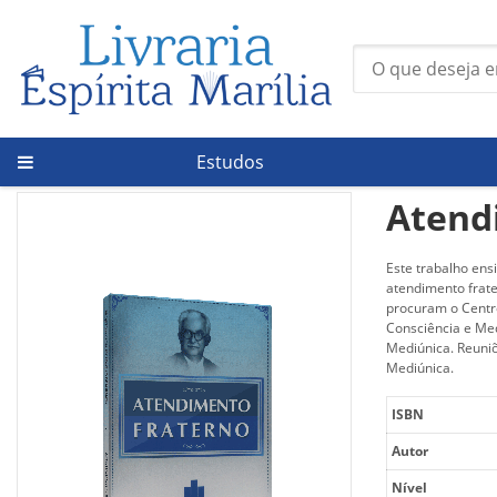
Estudos
Página Inicial
/
Atendimento Fraterno
Atend
Este trabalho ens
atendimento frate
procuram o Centro
Consciência e Med
Mediúnica. Reuniõ
Mediúnica.
ISBN
Autor
Nível