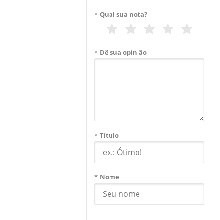
*
Qual sua nota?
*
Dê sua opinião
*
Título
*
Nome