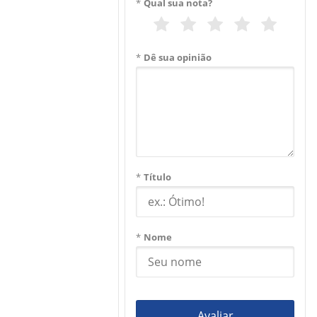
*
Qual sua nota?
*
Dê sua opinião
*
Título
*
Nome
Avaliar