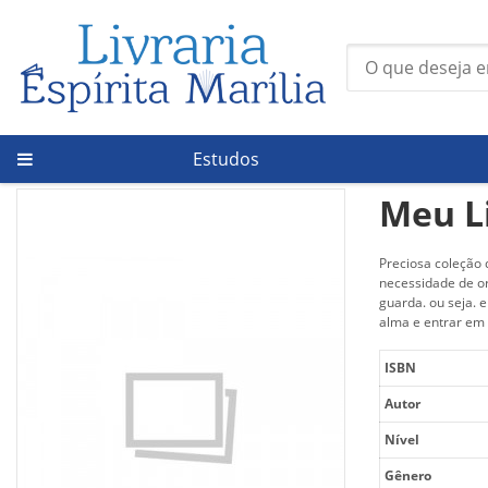
Estudos
Página Inicial
/
Nível
/
Meu Livrinho de Orações
Meu L
Preciosa coleção 
necessidade de or
guarda. ou seja. 
alma e entrar em 
ISBN
Autor
Nível
Gênero