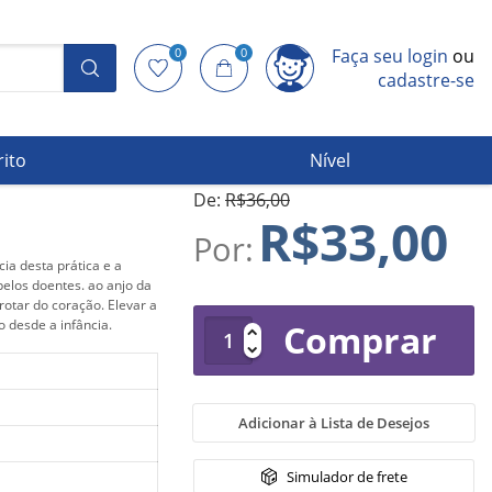
0
0
Faça seu login
ou
cadastre-se
rito
Nível
De:
R$36,00
R$33,00
Por:
ia desta prática e a
pelos doentes. ao anjo da
rotar do coração. Elevar a
 desde a infância.
Comprar
Adicionar à Lista de Desejos
Simulador de frete