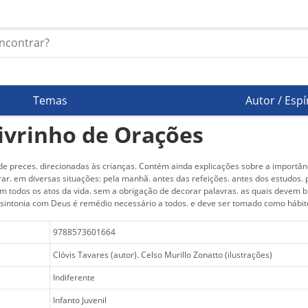
Temas
Autor / Espí
ivrinho de Orações
de preces. direcionadas às crianças. Contém ainda explicações sobre a importânc
ar. em diversas situações: pela manhã. antes das refeições. antes dos estudos. 
em todos os atos da vida. sem a obrigação de decorar palavras. as quais devem b
sintonia com Deus é remédio necessário a todos. e deve ser tomado como hábito
9788573601664
Clóvis Tavares (autor). Celso Murillo Zonatto (ilustrações)
Indiferente
Infanto Juvenil