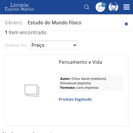
0
Página Inicial
/
Temas
/
Reforma íntima
Reforma íntima
Gênero:
Estudo do Mundo Físico
1
Item encontrado.
Ordenar Por:
Pensamento e Vida
Autor:
Chico Xavier (médium).
Emmanuel (espírito)
Formato:
Livro Impresso
Produto Esgotado