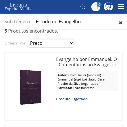
0
Página Inicial
/
Temas
/
Reforma íntima
Reforma íntima
Sub Gênero:
Estudo do Evangelho
5
Produtos encontrados.
Ordenar Por:
Evangelho por Emmanuel. O
- Comentários ao Evangelho
Segundo Marcos
Autor:
Chico Xavier (médium).
Emmanuel (espírito). Saulo Cesar
Ribeiro da Silva (organizador)
Formato:
Livro Impresso
Produto Esgotado