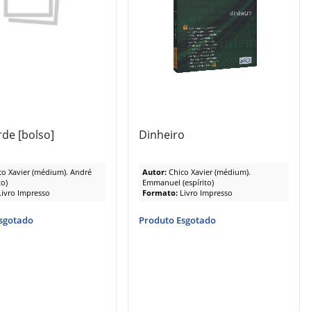
rde [bolso]
Dinheiro
co Xavier (médium). André
Autor:
Chico Xavier (médium).
to)
Emmanuel (espírito)
Livro Impresso
Formato:
Livro Impresso
sgotado
Produto Esgotado