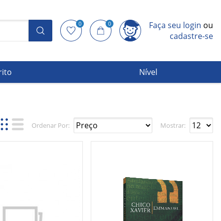
0
0
Faça seu login
ou
cadastre-se
rito
Nível
Ordenar Por:
Mostrar: