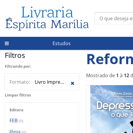
Estudos
Página Inicial
/
Temas
/
Reforma íntima
Refor
Filtros
Filtrando por:
Mostrado de
1
à
12
Formato:
Livro Impresso
Limpar filtros
Editora
FEB
(1)
Jônia
(1)