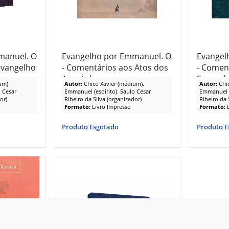
manuel. O
Evangelho por Emmanuel. O
Evangel
Evangelho
- Comentários aos Atos dos
- Comen
Apostolos
Segundo
um).
Autor:
Chico Xavier (médium).
Autor:
Chi
 Cesar
Emmanuel (espírito). Saulo Cesar
Emmanuel (e
or)
Ribeiro da Silva (organizador)
Ribeiro da 
Formato:
Livro Impresso
Formato:
Produto Esgotado
Produto E